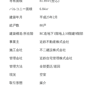
専有面積
81.89㎡(壁芯)
バルコニー面積
6.84㎡
建築年月
平成25年2月
総戸数
80戸
建築構造/所在階
RC造地下1階地上10階建9階部
事業主
近鉄不動産株式会社
施工会社
不二建設株式会社
管理会社
近鉄住宅管理株式会社
管理方法
全部委託/巡回
現況
空室
取引形態
媒介