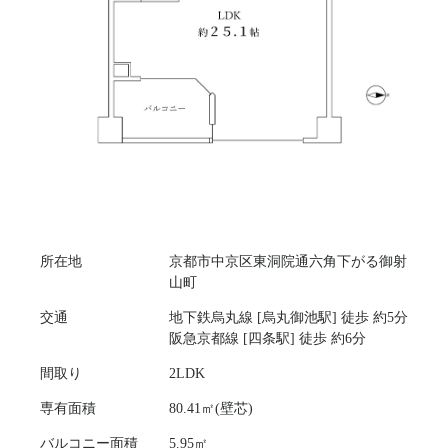
所在地
京都市中京区東洞院通六角下がる御射
山町
交通
地下鉄烏丸線 [烏丸御池駅] 徒歩 約5分
阪急京都線 [四条駅] 徒歩 約6分
間取り
​2LDK
専有面積
80.41㎡(壁芯)
バルコニー面積
5.95㎡